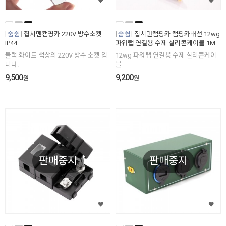
숨쉼
집시맨캠핑카 220V 방수소켓
숨쉼
집시맨캠핑카 캠핑카배선 12wg
IP44
파워탭 연결용 수제 실리콘케이블 1M
블랙 화이트 색상의 220V 방수 소켓 입
12wg 파워탭 연결용 수제 실리콘케이
니다.
블
9,500
9,200
원
원
판매중지
판매중지