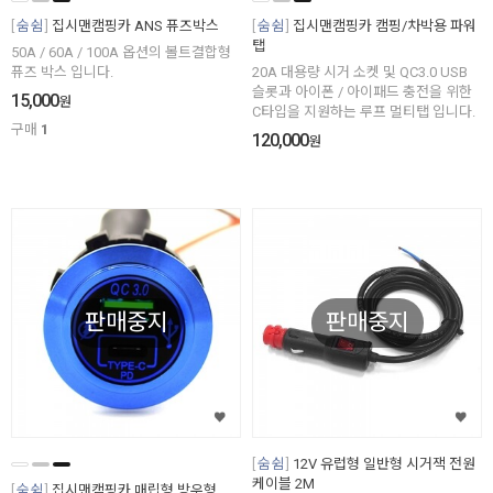
숨쉼
집시맨캠핑카 ANS 퓨즈박스
숨쉼
집시맨캠핑카 캠핑/차박용 파워
탭
50A / 60A / 100A 옵션의 볼트결합형
퓨즈 박스 입니다.
20A 대용량 시거 소켓 및 QC3.0 USB
슬롯과 아이폰 / 아이패드 충전을 위한
15,000
원
C타입을 지원하는 루프 멀티탭 입니다.
구매
1
120,000
원
판매중지
판매중지
숨쉼
12V 유럽형 일반형 시거잭 전원
케이블 2M
숨쉼
집시맨캠핑카 매립형,방우형