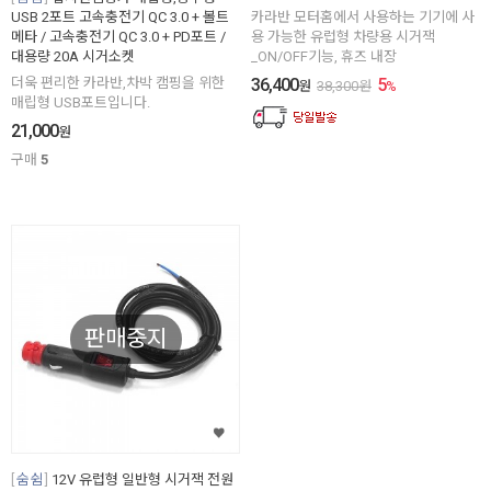
USB 2포트 고속충전기 QC 3.0 + 볼트
카라반 모터홈에서 사용하는 기기에 사
메타 / 고속충전기 QC 3.0 + PD포트 /
용 가능한 유럽형 차량용 시거잭
대용량 20A 시거소켓
_ON/OFF기능, 휴즈 내장
더욱 편리한 카라반,차박 캠핑을 위한
36,400
5
원
38,300
원
%
매립형 USB포트입니다.
21,000
원
구매
5
판매중지
숨쉼
12V 유럽형 일반형 시거잭 전원