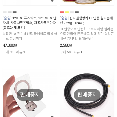
숨쉼
12V DC 퓨즈박스, 12포트 DC단
숨쉼
집시맨캠핑카 UL인증 실리콘배
자대, 자동차퓨즈박스, 자동차퓨즈단자
선 2awg~12awg
(퓨즈24개 포함)
UL인증으로 안전하고 프리미엄 실리콘
복잡한 DC전기배선도 블레이드 블록 하
으로 만들어 튼튼하고 열에 강한 실리콘
나로 깔끔하게
배선 입니다. [판매단위 1m]
47,000
2,560
원
원
구매
33
리뷰
1
구매
50
리뷰
1
판매중지
판매중지