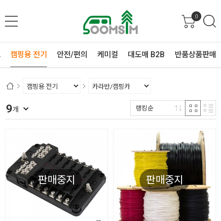
0
프
캠핑용 전기
안전/편의
케미컬
대도매 B2B
반품상품판매
9
랭킹순
개
판매중지
판매중지