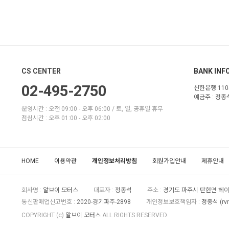
CS CENTER
BANK INF
02-495-2750
신한은행 1105
예금주 :
정종석
운영시간 : 오전 09:00 - 오후 06:00 / 토, 일, 공휴일 휴무
점심시간 : 오후 01:00 - 오후 02:00
HOME
이용약관
개인정보처리방침
회원가입안내
제휴안내
회사명 :
알브이 모터스
대표자 :
정종석
주소 :
경기도 파주시 탄현면 헤이
통신판매업신고번호 :
2020-경기파주-2898
개인정보보호책임자 :
정종석
(
rv
COPYRIGHT (c)
알브이 모터스
ALL RIGHTS RESERVED.