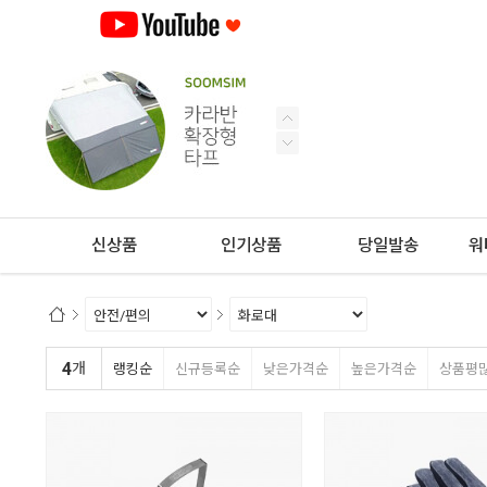
신상품
인기상품
당일발송
워
4
개
랭킹순
신규등록순
낮은가격순
높은가격순
상품평