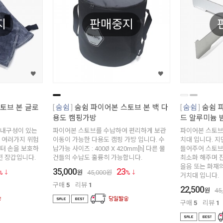
지
판매중지
토브 본 글로
숨쉼
숨쉼 파이어본 스토브 본 백 다
숨쉼
숨쉼 
용도 캠핑가방
드 알루미늄 
 내구성이 있는
파이어본 스토브를 수납하여 편리하게 보관
파이어본 스토브
 여러가지 위험
이동이 가능한 다용도 캠핑 가방 입니다. 수
치대 입니다. 지
터 손을 보호하
납가능 사이즈 : 400Ø X 420mm[h] 다른 물
들어주어 스토브
전 장갑입니다.
건들의 수납도 훌륭히 가능합니다.
최소화 해주며 
을음 또는 화재
35,000
23
%
원
45,000
원
%
거치대 입니다.
구매
5
리뷰
1
22,500
원
45
구매
5
리뷰
1