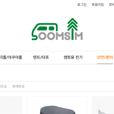
로그인
회원가입
장
터롤/아쿠아롤
텐트/타프
캠핑용 전기
안전/편의
많은순
판매량순