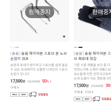
판매중지
판매중
숨쉼
숨쉼 파이어본 스토브 본 노브
숨쉼
숨쉼 파이어본 스
손잡이 2EA
브 화로대 장갑
보관과 휴대가 편리하고 스토브를 쉽게 옮길
기존 시중 제품들 보다 좀 더
수 있는 국내제작의 심플한 디자인의 스토브
천연소가죽 소재의 제품으로
손잡이 입니다.
요소들에 의한 안전사고로부
는데 도움이 되는 캠핑용 안
17,500
50
원
35,000
원
%
17,500
30
원
25,000
원
구매
1
구매
3
리뷰
1